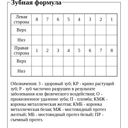
Зубная формула
Левая
8
7
6
5
4
3
2
1
сторона
Верх
Низ
Правая
1
2
3
4
5
6
7
8
сторона
Верх
Низ
Обозначения: 3 - здоровый зуб; КР - криво растущий
зуб; Р - зуб частично разрушен в результате
заболевания или физического воздействия; О -
прижизненное удаление зуба; П - пломба; КМЖ -
коронка металлическая желтая; КМБ - коронка
металлическая белая; МЖ - мостовидный протез
желтый; МБ - мостовидный протез белый; ПР -
съемный протез.